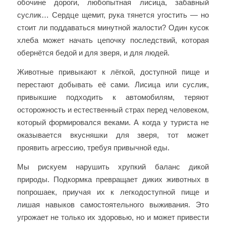
обочине дороги, любопытная лисица, забавный
суслик… Сердце щемит, рука тянется угостить — но
стоит ли поддаваться минутной жалости? Один кусок
хлеба может начать цепочку последствий, которая
обернётся бедой и для зверя, и для людей.
Животные привыкают к лёгкой, доступной пище и
перестают добывать её сами. Лисица или суслик,
привыкшие подходить к автомобилям, теряют
осторожность и естественный страх перед человеком,
который формировался веками. А когда у туриста не
оказывается вкусняшки для зверя, тот может
проявить агрессию, требуя привычной еды.
Мы рискуем нарушить хрупкий баланс дикой
природы. Подкормка превращает диких животных в
попрошаек, приучая их к легкодоступной пище и
лишая навыков самостоятельного выживания. Это
угрожает не только их здоровью, но и может привести