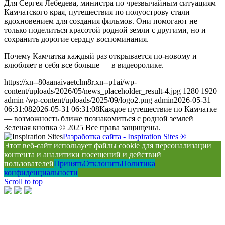
Для Сергея Лебедева, министра по чрезвычайным ситуациям
Камчатского края, путешествия по полуострову стали
вдохновением для создания фильмов. Они помогают не
только поделиться красотой родной земли с другими, но и
сохранить дорогие сердцу воспоминания.
Почему Камчатка каждый раз открывается по-новому и
влюбляет в себя все больше — в видеоролике.
https://xn--80aanaivaetclm8r.xn--p1ai/wp-
content/uploads/2026/05/news_placeholder_result-4.jpg
1280
1920
admin
/wp-content/uploads/2025/09/logo2.png
admin
2026-05-31
06:31:08
2026-05-31 06:31:08
Каждое путешествие по Камчатке
— возможность ближе познакомиться с родной землей
Зеленая кнопка © 2025 Все права защищены.
Разработка сайта - Inspiration Sites ®
Этот веб-сайт использует файлы cookie для персонализации
контента и аналитики посещений и действий
пользователей
Принять
Отклонить
Политика
конфиденциальности
Scroll to top