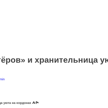
ёров» и хранительница у
min
ца уюта на кордонах ⛺🏞