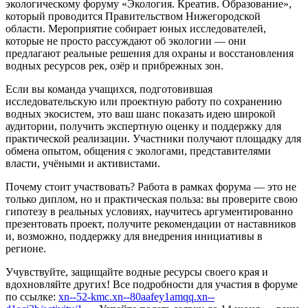
экологическому форуму «Экология. Креатив. Образование»,
который проводится Правительством Нижегородской
области. Мероприятие собирает юных исследователей,
которые не просто рассуждают об экологии — они
предлагают реальные решения для охраны и восстановления
водных ресурсов рек, озёр и прибрежных зон.
Если вы команда учащихся, подготовившая
исследовательскую или проектную работу по сохранению
водных экосистем, это ваш шанс показать идею широкой
аудитории, получить экспертную оценку и поддержку для
практической реализации. Участники получают площадку для
обмена опытом, общения с экологами, представителями
власти, учёными и активистами.
Почему стоит участвовать? Работа в рамках форума — это не
только диплом, но и практическая польза: вы проверите свою
гипотезу в реальных условиях, научитесь аргументированно
презентовать проект, получите рекомендации от наставников
и, возможно, поддержку для внедрения инициативы в
регионе.
Учувствуйте, защищайте водные ресурсы своего края и
вдохновляйте других! Все подробности для участия в форуме
по ссылке:
xn--52-kmc.xn--80aafey1amqq.xn--