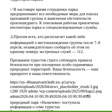
✅В настоящее время сотрудники парка
предпринимают все необходимые меры для поиска
пропавшей группы и выяснения обстоятельств
произошедшего. К поисковым работам привлечены
инспекторы парка и специализированные службы.
⚠️Просим всех, кто располагает какой‑либо
информацией о местонахождении группы после 7–8
апреля, незамедлительно сообщить об этом по
единому номеру экстренных служб — 112.
Призываем туристов строго соблюдать правила
безопасности при посещении особо охраняемых
природных территорий. Ваша безопасность — наш
приоритет и ваша ответственность.
https://xn--80aanaivaetclm8r.xn--p1ai/wp-
content/uploads/2026/04/news_placeholder_result-3.jpg
1280
1920
admin
/wp-content/uploads/2025/09/logo2.png
admin
2026-04-10 00:39:49
2026-04-10 00:39:49
❗В
природный парк «Налычево» поступила
информация о семи туристах
Зеленая кнопка © 2025 Все права защищены.